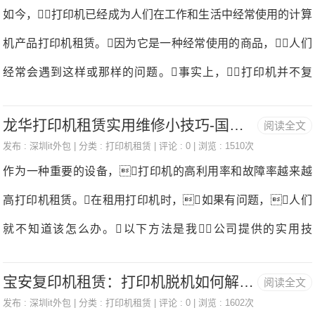
打印机，租赁公司会上门对设备进行保养，无需用户担心设
如今，打印机已经成为人们在工作和生活中经常使用的计算
我们平时给手机交的月租一样，算作打印机使用的折旧
备清理问题打印机租赁。此外，如果直接购买打印机，那
机产品打印机租赁。因为它是一种经常使用的商品，人们
费打印机租赁。一
么由于建筑工地的办公场所具有不固定性，且位置偏、交通
经常会遇到这样或那样的问题。事实上，打印机并不复
不便，一旦设备发生故障，那么售后服务比较难，而且耗
杂。接下来，我将向您介绍一些简单的维护方法。如
材补充也比较麻烦；如果选择租赁的话，这些都不是问题，
龙华打印机租赁实用维修小技巧-国中办公设备
阅读全文
何修复激光打印机不打印的故障？激光打印机主要由激光
租赁公司会上门解决打印机租赁。想要购买一台优质的打印
发布 :
深圳it外包
| 分类 :
打印机租赁
| 评论 : 0 | 浏览 : 1510次
器、硒鼓电影电镀板和几部分组成打印机租赁。当打印机不
作为一种重要的设备，打印机的高利用率和故障率越来越
机，需要一定的预算，而建筑工地的预算大多数都花在建筑
打印时，首先要确定是哪个部件和故障引起的。在打印机
高打印机租赁。在租用打印机时，如果有问题，人们
上，对于办公设备的预算
启动过程中，自检会检测打印机所有部件是否正常打印机租
就不知道该怎么办。以下方法是我公司提供的实用技
赁。当打印机自检部分检测到某一部件异常时，会提醒客
能，供您参考。1.打印的笔迹不清楚这种问题在普通打印
户以错误报告的形式进行维修。您也可以根据一些故障表明
宝安复印机租赁：打印机脱机如何解决？-国中办公
阅读全文
机的应用中非常常见打印机租赁。一般来说，这种情况与
来确定问题的哪一部分。例如，打印机可能会提醒盖子没
发布 :
深圳it外包
| 分类 :
打印机租赁
| 评论 : 0 | 浏览 : 1602次