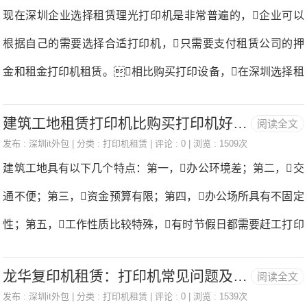
公司规模和业务的扩大打印机租赁，对打印机的性能需求会
现在深圳企业选择租赁理光打印机是非常普遍的，企业可以
而自己写的是什么根本一点也不记得打印机租赁。有家长吐
有所提高，机器设备不合适，或者到了租赁时间，可
根据自己的需要选择合适打印机，只需要支付租赁公司的押
以随时更换合适的机型，如果是自己购买设备的话，更新设
金和租金打印机租赁。相比购买打印设备，在深圳选择租
备的费用就很大，如果是租赁的打印机，只需要和租赁公司
理光打印机可以节约一大笔固定支出费用，这就是公司选择
协商调换机器就可以，不需要额外付出其他费用2、免费
建筑工地租赁打印机比购买打印机好在哪里？-国中办公
阅读全文
租赁的原因。但是，在选择此类租赁服务时，您需要了
上门维修：如果在使用过程中遇到设备故障问题打印机租赁，
发布 :
深圳it外包
| 分类 :
打印机租赁
| 评论 : 0 | 浏览 : 1509次
解在深圳租赁理光打印机有哪些注意事项。1、租期目前
建筑工地具有以下几个特点：第一，办公环境差；第二，交
可以随时找租赁公司解决，他们提供免费的技术支
主流的打印机租用费采用押金+月租+月印量（抄表）的形式收
通不便；第三，资金预算有限；第四，办公场所具有不固定
持，上门维修设备也免费
取打印机租赁。（1）押金打印机租赁押金一般在3000元左
性；第五，工作性质比较特殊，有时节假日都需要赶工打印
右打印机租赁。收取押金的主要目的是确保打印机租赁公
机租赁。从以上几个特点来看，建筑工地直接购买打印机肯
司提供租赁服务，将风险降到最低，只要合同期满，打印
龙华复印机租赁：打印机常见问题及解决办法-国中办公设备
阅读全文
定是不划算的，建筑工地区不可避免的灰尘问题，选择租赁
机如非人为损坏，押金将全额退还。（2）月租月租就像
发布 :
深圳it外包
| 分类 :
打印机租赁
| 评论 : 0 | 浏览 : 1539次