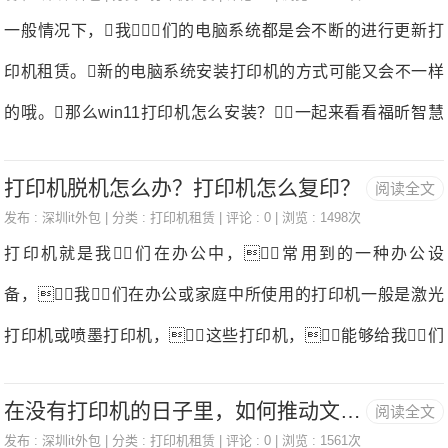
印领域,是您更智能、更安全、更环保的专业打印管家打印机租
一般情况下，我们的电脑系统都是会不断的进行更新打
可以重新开启打印机，不仅清除了打印机内存，
赁。）打印机一切正常为什么不能打印1、确认打印机是否
印机租赁。新的电脑系统安装打印机的方式可能又会不一样
还能解决不少的打
处于联机状态打印机租赁。请检查打印机电源是否接通、
的哦。那么win11打印机怎么安装？一起来看看福昕智慧
打印机电源开关是否打开、打印机电缆是否正确连接等。
打印的小编是怎么说的。福昕智慧打印适用于家庭/个人打
如果联机指示灯显示联机正常，请先关掉打印机，
打印机脱机怎么办？打印机怎么复印？
阅读全文
印、企业/团队打印、设备厂商赋能等专业远程打印领域,是您
然后再打开，重新打印文档试试。此操作能清除打印
发布 :
深圳it外包
| 分类 :
打印机租赁
| 评论 : 0 | 浏览 : 1498次
更智能、更安全、更环保的专业打印管家打印机租赁。win11
打印机就是我们在办公中，常用到的一种办公设
机内存中存放的打印文档数据并能解决许多问题，但有时
打印机怎么安装1.在屏幕底部的任务栏中找到开始菜单，然后
备，我们在办公或家庭中所使用的打印机一般是激光
这种方法会导致打印输出混
点击右上角的“设置”打印机租赁。2.在设置中，找到要打开
打印机或喷墨打印机，这些打印机，能够给我们
的“蓝牙和其他设备”，然后选择要打开的打印机和扫描仪打
提供良好的应用打印机租赁。那么，打印机脱机怎
印机租赁。3.进入打印机和扫描仪管理界面，点击【添加设
在没有打印机的日子里，如何推动文化传播？谈谈韩愈作品的流传
阅读全文
么办呢？接下来不妨跟着福昕智慧打印的小编来看看有关内
置】自动搜索可以添加的打印机打印机租赁。4.如果找不到，
发布 :
深圳it外包
| 分类 :
打印机租赁
| 评论 : 0 | 浏览 : 1561次