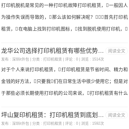
硬件故障有关。当遇到这个问题时，我们应该注意打
打印机脱机是常见的一种打印机故障打印机租赁，一般因人
有盖好，但事实上，我们已经盖好了盖子打印机租
印机的一些关键部件。让我们以喷墨打印机为例。当我
为操作失误而导致的，那么该如何解决呢？首先打印机
赁。有些打印机会提醒打印
们遇到印刷品时，颜色是模糊的.如果字体不清晰，
租赁，在电脑上找到打印机图标，找到脱机使用打印机，
可以将故障锁定在喷嘴上。首先，自动清洁打印头上的设
然后将勾取消掉；、将对勾取消后仍不能打印打印机租赁，
备。如果不成功，可以用吸水性强的软纸擦洗靠近打印头
龙华公司选择打印机租赁有哪些优势？-国中办公
阅读全文
就重启打印机或重启电脑；如果以上两步后还是不能打印打印
的区域；如果上述方法仍然无法解决，则只能重新安装打
发布 :
深圳it外包
| 分类 :
打印机租赁
| 评论 : 0 | 浏览 : 1514次
机租赁，那么就将打印机的数据线拔下来再接上；在电脑上
对于个人来说打印机租赁，打印机租赁是节省时间、精力和
印机的驱动程序。2.印刷不完整如果遇到这样的问题，可
删除打印机并重新安装连接打印机租赁。这种删除是没有删
金钱的好方法，只要我们在日常生活中很少使用它；但是对
以肯定的说是软件故障造
除驱动程序的，在完成删除后，可以直接点击扫描硬件改
于那些必须长期使用打印机的公司来说，打印机租赁有什么
动，就可以完成重新安装啦。如果还是不能正常打印，
好处呢？让我们带你看看~首先，降低成本打印机租
那么就只能重启打印机服务了打印机租赁。那么以上就
坪山复印机租赁：打印机租赁到底划不划算？-国中办公
阅读全文
赁。对于一家公司来说，打印机是不够的，所以通常需要
是打印机脱机的解决步骤，希望对大家有所帮助，如有需
发布 :
深圳it外包
| 分类 :
打印机租赁
| 评论 : 0 | 浏览 : 1592次
购买多台打印机，但打印机的价格并不便宜打印机租赁。再