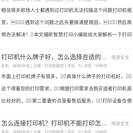
厂商赋能等专业远程打印领域,是您更智能、更安全、更环保的
相信很多职场人士都遇到过打印机无法扫描这个问题打印机租
专业打印管家打印机租赁。）使用打印机需要注意什么1、
赁，遇到这个问题之后先要搞清楚原因，然后再
万一打印机产生发热，冒烟，有异味，有异常声音
想办法解决！本文福昕智慧打印小编就给大家解析一下打印
等情况，请马上切断电源与信息人员联系打印机租赁。
机怎么扫描？打印机无法扫描是什么原因？福昕智慧打印适
2、打印机上禁止放其它物品打印机租赁。打印机长时
打印机什么牌子好，怎么选择合适的打印机？
阅读全文
用于家庭/个人打印、企业/团队打印、设备厂商赋能等专业远
间不用时，请把电源插头从电源插座中拔出。3、为防
发布 :
深圳it外包
| 分类 :
打印机租赁
| 评论 : 0 | 浏览 : 1688次
程打印领域,是您更智能、更安全、更环保的专业打印管家打印
市面上打印机牌子有很多，具体什么牌子的打印机好，
万一，当附近打雷时，将电源插头从插座中拔出打印机
机租赁。欢迎免费下载体验。一、打印机怎么扫描打印
这个得看您的打印需求，根据打印需求去购买或者打印机是
租赁。
机租赁？1、打印机确认连接好电脑打印机租赁，并且
比较好的，第二重要的点是看售后服务，打印设备在使
放好事先需要扫描的文件，打开电脑——设置——设备
用过程中肯定有损耗或者出现故障打印机租赁。在选择打
和打印机2、在打印机列表里面打印机租赁，双击打开你
怎么连接打印机？打印机不能打印怎么办？
阅读全文
印机的时候要考虑以下几点：1、主要是做什么用打印机租
的打印机3、选择功能菜单里的“新建扫描”——选择扫描4、
发布 :
深圳it外包
| 分类 :
打印机租赁
| 评论 : 0 | 浏览 : 1548次