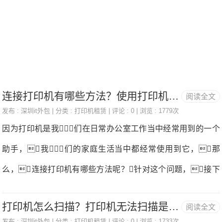
管理和升级等。IT外包服务是企业迅速发
展企业数字化，提高数字化质量、提高企
业工作效率，节约信息化成本的一种途
径，也为个人用户提供巨大的帮助。一、
深圳罗湖IT外包公司 罗湖IT外包公司专
连接打印机有哪些方法？使用打印机需要注意什么？
阅读全文
发布 :
深圳it外包
| 分类 :
打印机租赁
| 评论 : 0 | 浏览 : 1779次
注IT外包服务：电脑维修、网络维护、服
因为打印机是我们在日常办公室工作当中经常用到的一个
务器运维、打印机传真机加粉换硒鼓、笔
助手，我们的家庭生活当中都经常使用到它，那
记本、一体机租赁、二手电脑回收，业务
么，连接打印机有哪些方法呢？针对这个问题，接下
覆盖全区以下各个街道和社区：桂园街
来可以跟着福昕智慧打印的小编来了解下打印机租赁。
道：辖大塘龙、桂木园、人民桥、红岭、
打印机怎么扫描？打印机无法扫描是什么原因？
阅读全文
（福昕智慧打印适用于家庭/个人打印、企业/团队打印、设备
红南、红村、
发布 :
深圳it外包
| 分类 :
打印机租赁
| 评论 : 0 | 浏览 : 1733次