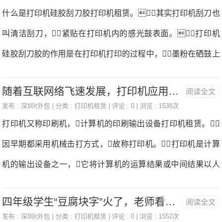
算是很火的，如何办理呢？一起来看看吧打印机租赁。复
什么是打印机硅胶刮刀胶打印机租赁。其实打印机刮刀也
于吕祖谦所辑《古文关键》，其后他的学生楼昉根据他
印机是一种利用静电技术进行文书复制的电器打印机租赁。
叫清洁刮刀，紧贴在打印机内的感光鼓表面。打印机
的体例和批点方式编成《
复印机复印的速度快，操作简便，与传统的铅字印刷、蜡纸
硅胶刮刀胶的作用是在打印机打印的过程中，墨粉在硒鼓上
油印、胶印等的主要区别是无需经过其他制版等中间手
形成图像，然后转移到打印纸上。转印过程中，感
段，而能直接从原稿获得复印品。复印机ce认证电磁兼容性
随着互联网络飞速发展，打印机应用领域扩大市场规模快速增长
阅读全文
光鼓表面残留少量墨粉，不清除会影响下一张的打印质
检测：复印机电子系统设计的一个重要问题是电磁兼容性（E
发布 :
深圳it外包
| 分类 :
打印机租赁
| 评论 : 0 | 浏览 : 1538次
量。清洗打印机硅胶刮刀胶的目的是清洗感光鼓表面残留
打印机又称印刷机，计算机的印刷输出设备打印机租赁。
MC）问题、传播和接收的电磁能量打印机租赁。
的墨粉。打印机清洁硅胶刮刀胶由金属框和橡胶片组成，
因早期都采用机械击打方式，故称打印机。打印机是计算
刮刀的质量直接影响硒鼓的使用寿命。好的清洁刀片
机的输出设备之一，它将计算机的运算结果或中间结果以人
材质看起来半透明带一点黄色，硬度适中。打印机用
所能识别的数字、字母、符号和图形等形式，按照规定的格
硅刮刀胶韧性好，粘接强度高打印机租赁。粘合力会
四年级学生“豆腐块字”火了，老师看了不忍扣分：吃了打印机？
阅读全文
式印在纸上打印机租赁。打印机从产生起，一直在向轻、
破坏PU胶带。为了提高叶片的pu片与支架的附着力，
发布 :
深圳it外包
| 分类 :
打印机租赁
| 评论 : 0 | 浏览 : 1552次