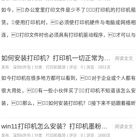
赁？比如是一般文印还是打印照片还是打印标签2、要用到哪
如今，办公室里打印文件是少不了打印机的打印机租
等待打印机开始扫描，之后就能看到扫描文件的预览打
些功能打印机租赁？功能一般有打印、复印、扫描、传真、
赁。使用打印机时，必须使打印机硬件与电脑或网络相
印机租赁。
刷卡等3、是否有彩色需求打印机租赁？4、月印量多少？这
连，打印文件时也必须具有打印机驱动程序，才可以与
个是判断什么型号的打印机适合打印机租赁，不同的月印量
打印机相连。那么，怎么连接打印机呢？接下来福昕
推荐的打印机型号都会不同5、购买或者租赁预算多少打印机
如何安装打印机？打印机一切正常为什么不能打印？
阅读全文
智慧打印的小编就来告诉你这个问题。（福昕智慧打印
租赁？不同的用户对于打印机的定位不同，有些人认为一
发布 :
深圳it外包
| 分类 :
打印机租赁
| 评论 : 0 | 浏览 : 1651次
适用于家庭/个人打印、企业/团队打印、设备厂商赋能等专业
如今打印机在很多地方都可以看到，对于企业或个人都有
两千就是高端打印机了，对于有些人来说，几千、几万
远程打印领域,是您更智能、更安全、更环保的专业打印管家打
很大用处，有一些小伙伴买了打印机不知道该怎么安
的打印设备只能算是入
印机租赁。）打印机不能打印怎么办一、使打印机处于联机状
装，那么，如何安装打印机？接下来不妨跟着福昕
态打印机租赁。如果打印机没有处于联机状态，自然是无
智慧打印的小编来看看打印机租赁。（福昕智慧打印适用于
法打印了打印机租赁。二、重新开启打印机打印机租
win11打印机怎么安装？打印机墨粉怎么加？
阅读全文
家庭/个人打印、企业/团队打印、设备厂商赋能等专业远程打
赁。如果打印机处于联机状态仍无法打印文档，此时你
发布 :
深圳it外包
| 分类 :
打印机租赁
| 评论 : 0 | 浏览 : 1660次